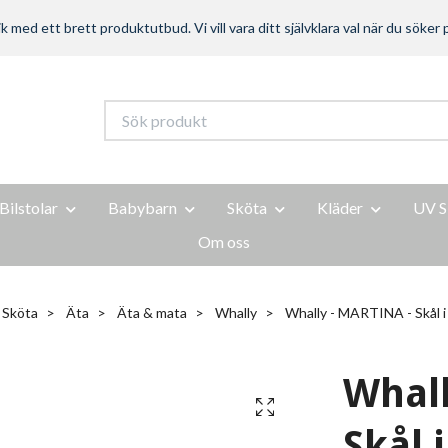
ed ett brett produktutbud. Vi vill vara ditt självklara val när du söker p
Bilstolar
Babybarn
Sköta
Kläder
UV S
Om oss
Sköta
Äta
Äta & mata
Whally
Whally - MARTINA - Skål i 
Whall
Skål i