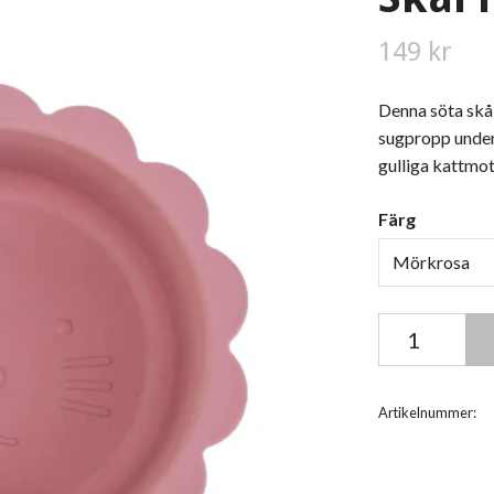
149 kr
Denna söta skål
sugpropp undert
gulliga kattmoti
Färg
Mörkrosa
Artikelnummer: