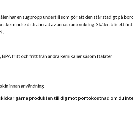
kålen har en sugpropp undertill som gör att den står stadigt på bord
anske mindre distraherad av annat runtomkring. Skålen blir ett 
AN.
,
BPA fritt och fritt från andra kemikalier
såsom
ftalater
skin innan användning
 skickar gärna produkten till dig mot portokostnad om du inte