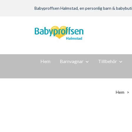
Babyproffsen Halmstad, en personlig barn & babybutik m
Hem
Barnvagnar
Tillbehör
Hem