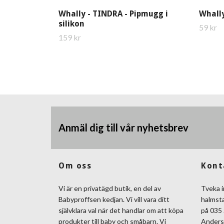
Whally - TINDRA - Pipmugg i
Whally
silikon
59 kr
159 kr
Anmäl dig till vår nyhetsbrev
Om oss
Kont
Vi är en privatägd butik, en del av
Tveka i
Babyproffsen kedjan. Vi vill vara ditt
halmst
självklara val när det handlar om att köpa
på 035 
produkter till baby och småbarn. Vi
Anders