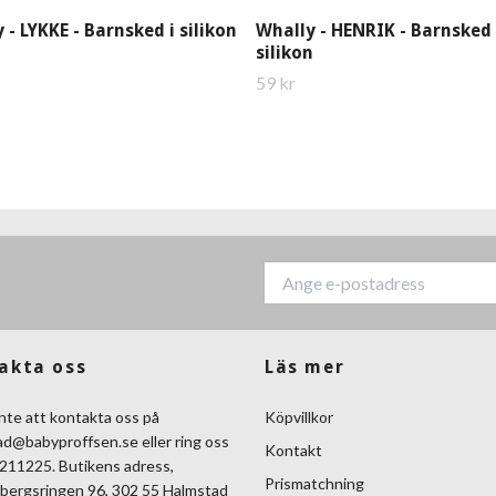
 - LYKKE - Barnsked i silikon
Whally - HENRIK - Barnsked 
silikon
59 kr
akta oss
Läs mer
nte att kontakta oss på
Köpvillkor
ad@babyproffsen.se
eller ring oss
Kontakt
211225. Butikens adress,
Prismatchning
bergsringen 96, 302 55 Halmstad