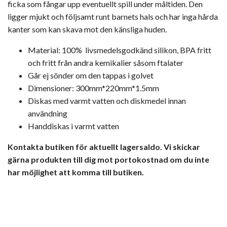
ficka som fångar upp eventuellt spill under måltiden.
Den
ligger mjukt och följsamt runt barnets hals och har inga hårda
kanter som kan skava mot den känsliga huden.
Material: 100%
livsmedelsgodkänd
silikon,
BPA fritt
och fritt från andra kemikalier
såsom
ftalater
Går ej sönder om den tappas i golvet
Dimensioner: 300mm*220mm*1.5mm
Diskas med varmt vatten och diskmedel innan
användning
Handdiskas i varmt vatten
Kontakta butiken för aktuellt lagersaldo. Vi skickar
gärna produkten till dig mot portokostnad om du inte
har möjlighet att komma till butiken.