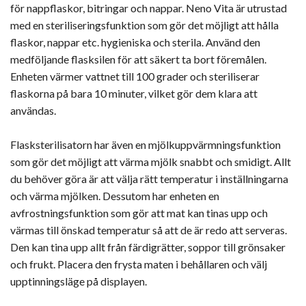
för nappflaskor, bitringar och nappar. Neno Vita är utrustad
med en steriliseringsfunktion som gör det möjligt att hålla
flaskor, nappar etc. hygieniska och sterila. Använd den
medföljande flasksilen för att säkert ta bort föremålen.
Enheten värmer vattnet till 100 grader och steriliserar
flaskorna på bara 10 minuter, vilket gör dem klara att
användas.
Flasksterilisatorn har även en mjölkuppvärmningsfunktion
som gör det möjligt att värma mjölk snabbt och smidigt. Allt
du behöver göra är att välja rätt temperatur i inställningarna
och värma mjölken. Dessutom har enheten en
avfrostningsfunktion som gör att mat kan tinas upp och
värmas till önskad temperatur så att de är redo att serveras.
Den kan tina upp allt från färdigrätter, soppor till grönsaker
och frukt. Placera den frysta maten i behållaren och välj
upptinningsläge på displayen.