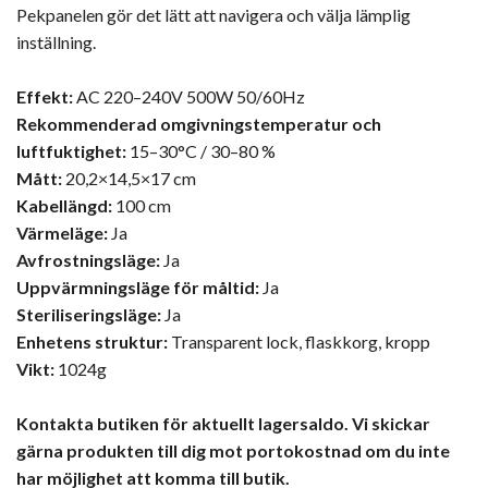
Pekpanelen gör det lätt att navigera och välja lämplig
inställning.
Effekt:
AC 220–240V 500W 50/60Hz
Rekommenderad omgivningstemperatur och
luftfuktighet:
15–30°C / 30–80 %
Mått:
20,2×14,5×17 cm
Kabellängd:
100 cm
Värmeläge:
Ja
Avfrostningsläge:
Ja
Uppvärmningsläge för måltid:
Ja
Steriliseringsläge:
Ja
Enhetens struktur:
Transparent lock, flaskkorg, kropp
Vikt:
1024g
Kontakta butiken för aktuellt lagersaldo. Vi skickar
gärna produkten till dig mot portokostnad om du inte
har möjlighet att komma till butik.