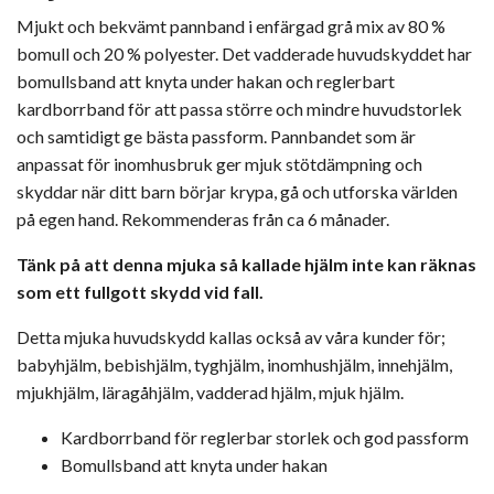
Mjukt och bekvämt pannband i enfärgad grå mix av 80 %
bomull och 20 % polyester. Det vadderade huvudskyddet har
bomullsband att knyta under hakan och reglerbart
kardborrband för att passa större och mindre huvudstorlek
och samtidigt ge bästa passform. Pannbandet som är
anpassat för inomhusbruk ger mjuk stötdämpning och
skyddar när ditt barn börjar krypa, gå och utforska världen
på egen hand. Rekommenderas från ca 6 månader.
Tänk på att denna mjuka så kallade hjälm inte kan räknas
som ett fullgott skydd vid fall.
Detta mjuka huvudskydd kallas också av våra kunder för;
babyhjälm, bebishjälm, tyghjälm, inomhushjälm, innehjälm,
mjukhjälm, läragåhjälm, vadderad hjälm, mjuk hjälm.
Kardborrband för reglerbar storlek och god passform
Bomullsband att knyta under hakan