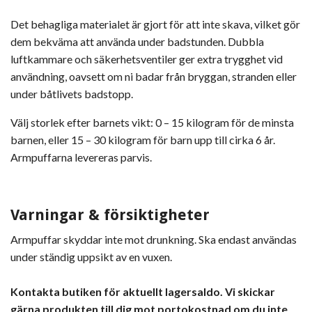
Det behagliga materialet är gjort för att inte skava, vilket gör
dem bekväma att använda under badstunden. Dubbla
luftkammare och säkerhetsventiler ger extra trygghet vid
användning, oavsett om ni badar från bryggan, stranden eller
under båtlivets badstopp.
Välj storlek efter barnets vikt: 0 – 15 kilogram för de minsta
barnen, eller 15 – 30 kilogram för barn upp till cirka 6 år.
Armpuffarna levereras parvis.
Varningar & försiktigheter
Armpuffar skyddar inte mot drunkning. Ska endast användas
under ständig uppsikt av en vuxen.
Kontakta butiken för aktuellt lagersaldo. Vi skickar
gärna produkten till dig mot portokostnad om du inte