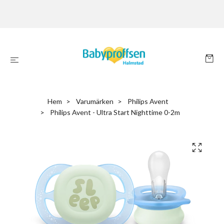
Hem
Varumärken
Philips Avent
Philips Avent - Ultra Start Nighttime 0-2m