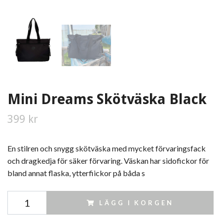
Mini Dreams Skötväska Black
399 kr
En stilren och snygg skötväska med mycket förvaringsfack
och dragkedja för säker förvaring. Väskan har sidofickor för
bland annat flaska, ytterfiickor på båda s
LÄGG I KORGEN