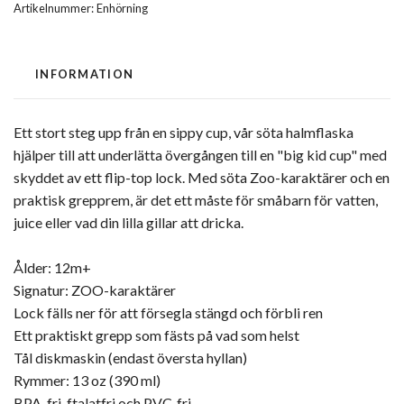
Artikelnummer:
Enhörning
INFORMATION
Ett stort steg upp från en sippy cup, vår söta halmflaska
hjälper till att underlätta övergången till en "big kid cup" med
skyddet av ett flip-top lock. Med söta Zoo-karaktärer och en
praktisk grepprem, är det ett måste för småbarn för vatten,
juice eller vad din lilla gillar att dricka.
Ålder: 12m+
Signatur: ZOO-karaktärer
Lock fälls ner för att försegla stängd och förbli ren
Ett praktiskt grepp som fästs på vad som helst
Tål diskmaskin (endast översta hyllan)
Rymmer: 13 oz (390 ml)
BPA-fri, ftalatfri och PVC-fri